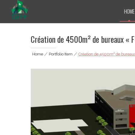
Skip
to
HOME
content
GH Plus
Création de 4500m² de bureaux « 
Home
|
Portfolio Item
|
Création de 4500m² de bureau