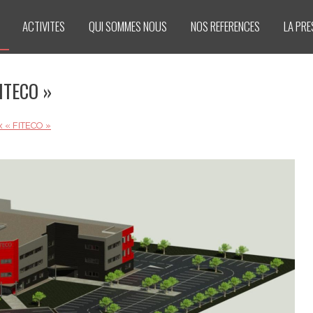
ACTIVITES
QUI SOMMES NOUS
NOS REFERENCES
LA PRE
FITECO »
x « FITECO »