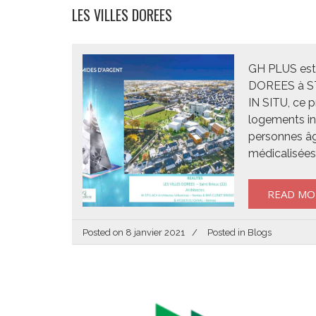
LES VILLES DOREES
GH PLUS est 
DOREES à ST 
IN SITU, ce p
logements in
personnes â
médicalisée
READ MO
Posted on
8 janvier 2021
Posted in
Blogs