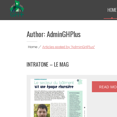
Skip
to
HOME
content
GH Plus
Author:
AdminGHPlus
Home
|
Articles posted by "AdminGHPlus"
INTRATONE – LE MAG
READ MO