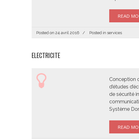
READ MO
Posted on
24 avril 2016
Posted in
services
ELECTRICITE
Conception d
d’études d’é
de sécurité 
communicati
Système Do
READ MO