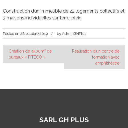
Construction d’un immeuble de 22 logements collectifs et
3 maisons individuelles sur terre-plein.
Posted on
28 octobre 2019
by
AdminGHPlus
Navigation
Création de 4500m² de
Réalisation d’un centre de
bureaux « FITECO »
formation avec
de
amphithéatre
l’article
SARL GH PLUS