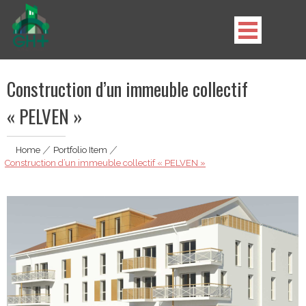
Skip
to
content
GH Plus
Construction d’un immeuble collectif
« PELVEN »
Home
|
Portfolio Item
|
Construction d’un immeuble collectif « PELVEN »