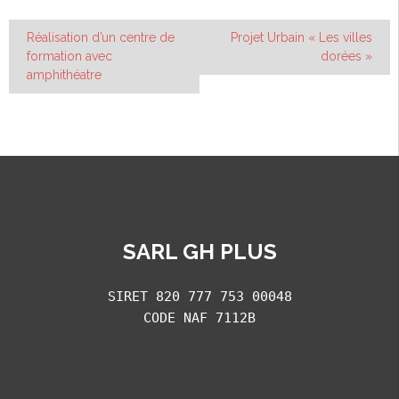
Navigation
Réalisation d’un centre de
Projet Urbain « Les villes
formation avec
dorées »
de
amphithéatre
l’article
SARL GH PLUS
SIRET 820 777 753 00048
CODE NAF 7112B