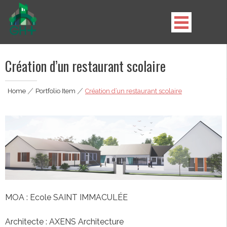
Skip
to
content
GH Plus
Création d’un restaurant scolaire
Home
|
Portfolio Item
|
Création d’un restaurant scolaire
MOA : Ecole SAINT IMMACULÉE
Architecte : AXENS Architecture