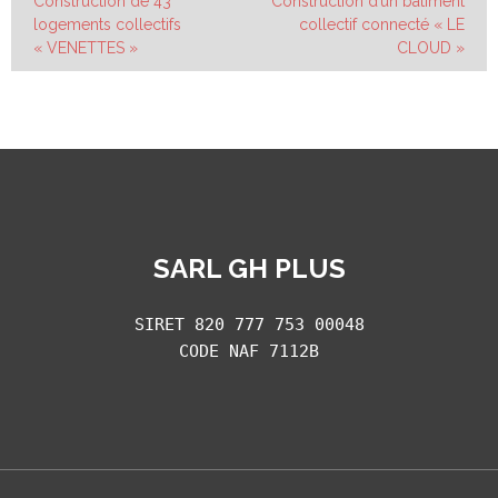
Construction de 43
Construction d’un bâtiment
logements collectifs
collectif connecté « LE
de
« VENETTES »
CLOUD »
l’article
SARL GH PLUS
SIRET 820 777 753 00048
CODE NAF 7112B