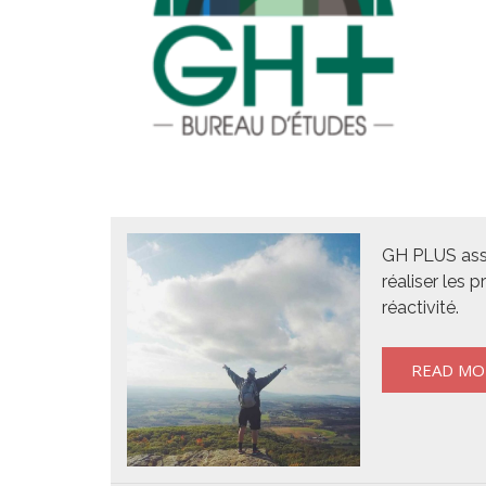
GH PLUS asso
réaliser les 
réactivité.
READ MO