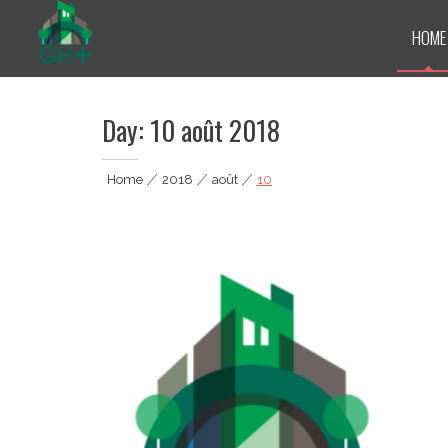
Skip
to
HOME
content
GH Plus
Day:
10 août 2018
Home
|
2018
|
août
|
10