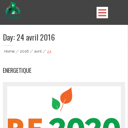
Skip
to
content
GH Plus
Day:
24 avril 2016
Home
|
2016
|
avril
|
24
ENERGETIQUE